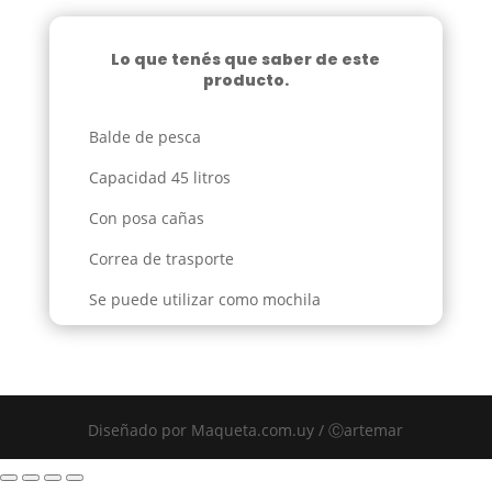
Tab
cantidad
Lo que tenés que saber de este
producto.
Balde de pesca
Capacidad 45 litros
Con posa cañas
Correa de trasporte
Se puede utilizar como mochila
Diseñado por Maqueta.com.uy / Ⓒartemar