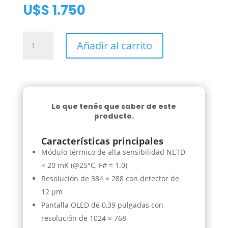
U$S
1.750
Visor
Añadir al carrito
térmico
hikmicro
condor
CH25L
con
Lo que tenés que saber de este
telemetro
producto.
cantidad
Características principales
Módulo térmico de alta sensibilidad NETD
< 20 mK (@25°C, F# = 1.0)
Resolución de 384 × 288 con detector de
12 μm
Pantalla OLED de 0,39 pulgadas con
resolución de 1024 × 768