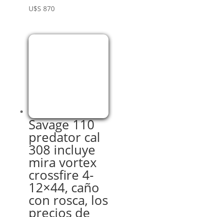
U$S
870
Savage 110
predator cal
308 incluye
mira vortex
crossfire 4-
12×44, caño
con rosca, los
precios de