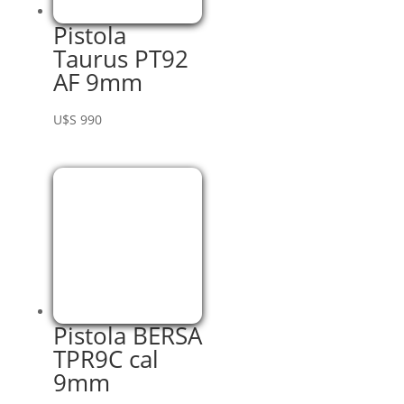
Pistola
Taurus PT92
AF 9mm
U$S
990
Pistola BERSA
TPR9C cal
9mm